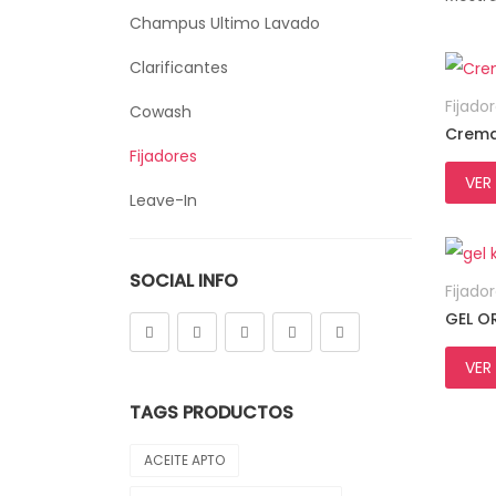
Champus Ultimo Lavado
Clarificantes
Fijado
Cowash
Crema
Fijadores
VER
Leave-In
Low Poo
SOCIAL INFO
Mascarillas
Fijado
Uncategorized
VER
TAGS PRODUCTOS
ACEITE APTO